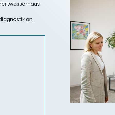
ndertwasserhaus
agnostik an.