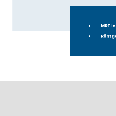
MRT In
Röntg